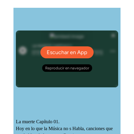
La muerte Capítulo 01.
Hoy en lo que la Música no s Habla, canciones que