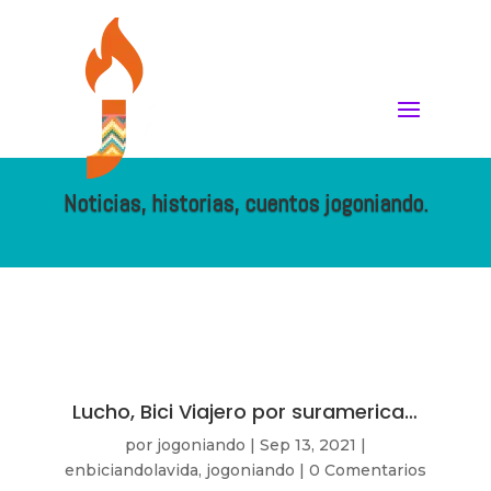
Noticias, historias, cuentos jogoniando.
Lucho, Bici Viajero por suramerica…
por
jogoniando
|
Sep 13, 2021
|
enbiciandolavida
,
jogoniando
|
0 Comentarios