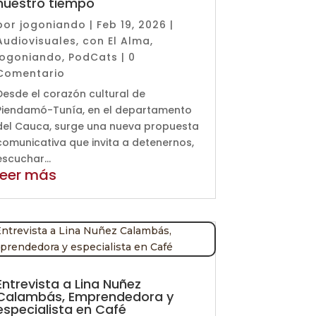
nuestro tiempo
por
jogoniando
|
Feb 19, 2026
|
Audiovisuales
,
con El Alma
,
jogoniando
,
PodCats
| 0
Comentario
Desde el corazón cultural de
Piendamó-Tunía, en el departamento
del Cauca, surge una nueva propuesta
comunicativa que invita a detenernos,
escuchar...
leer más
Entrevista a Lina Nuñez
Calambás, Emprendedora y
especialista en Café