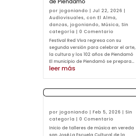
de Piendamó
por
jogoniando
|
Jul 22, 2026
|
Audiovisuales
,
con El Alma
,
danzas
,
jogoniando
,
Música
,
Sin
categoría
| 0 Comentario
Festival Red Viva regresa con su
segunda versión para celebrar el arte,
la cultura y los 102 años de Piendamó
El municipio de Piendamó se prepara...
leer más
por
jogoniando
|
Feb 5, 2026
|
Sin
categoría
| 0 Comentario
Inicio de talleres de música en vereda
san José.La Escuela Cultural de la