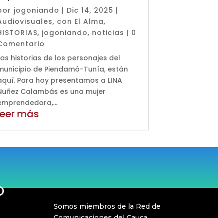
por
jogoniando
|
Dic 14, 2025
|
Audiovisuales
,
con El Alma
,
HISTORIAS
,
jogoniando
,
noticias
| 0
Comentario
Las historias de los personajes del
municipio de Piendamó-Tunía, están
aquí. Para hoy presentamos a LINA
Nuñez Calambás es una mujer
emprendedora,...
leer más
O
Somos miembros de la Red de
Comunicaciones del Cauca,