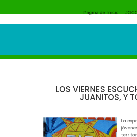
Pagina de Inicio
JOG
LOS VIERNES ESCUCH
JUANITOS, Y 
La exp
jóvene
territo