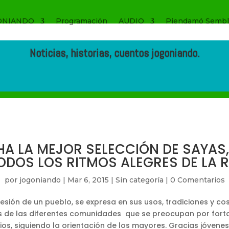
ONIANDO
Programación
AUDIO
Piendamó Sembl
Noticias, historias, cuentos jogoniando.
A LA MEJOR SELECCIÓN DE SAYAS,
TODOS LOS RITMOS ALEGRES DE LA 
por
jogoniando
|
Mar 6, 2015
|
Sin categoría
|
0 Comentarios
resión de un pueblo, se expresa en sus usos, tradiciones y co
s de las diferentes comunidades que se preocupan por forta
rios, siguiendo la orientación de los mayores. Gracias jóvene