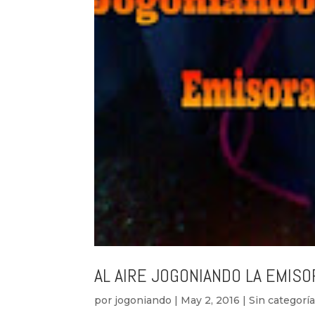
AL AIRE JOGONIANDO LA EMISO
por
jogoniando
|
May 2, 2016
|
Sin categorí