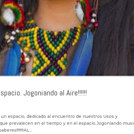
pacio. Jogoniando al Aire!!!!!!
a
 un espacio, dedicado al encuentro de nuestros Usos y
 que prevalecen en el tiempo y en el espacio.Jogoniando musi
eres!!!!!!!!AL...